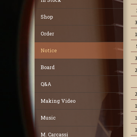
Shop
Order
Notice
Board
Q&A
Making Video
Music
M. Carcassi