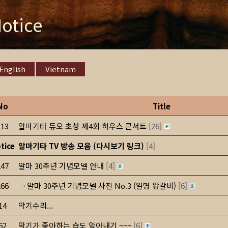
otice
English
Vietnam
No
Title
113
알마기타 듀오 초청 제4회 하우스 콘서트
[
26
]
tice
알마기타 TV 방송 모음 (다시보기 링크)
[
4
]
247
알마 30주년 기념모델 안내
[
4
]
266
알마 30주년 기념모델 사진 No.3 (일명 왕갈비)
[
6
]
14
악기수리...
62
악기가 좋아하는 습도 알아내기 ~~~
[
6
]