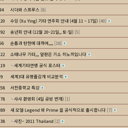
34
시더와 스프루스
[
8
]
320
수잉 (Xu Ying) 기타 연주회 안내 (4월 11 ~ 17일)
[
40
]
192
송년회 안내 (12월 20~21일,, 토-일)
[
5
]
56
손톱과 탄현에 대하여,,,,
[
18
]
322
소태나무 기타,,, 앞판은 기소 히노끼입니다
219
세계기타연맹 공식 포스터
9
세계3대 유명줄감개 비교분석
258
서전중학교 특강
178
샤샤 환영회 (4일 공방 번개)
[
1
]
189
새 모델 Legend 와 Prime 을 공식적으로 출시합니다
[
7
]
138
사진~ 2011 Thailand
[
2
]