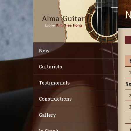
N
New
Guitarists
Testimonials
No
Constructions
Gallery
In Stock