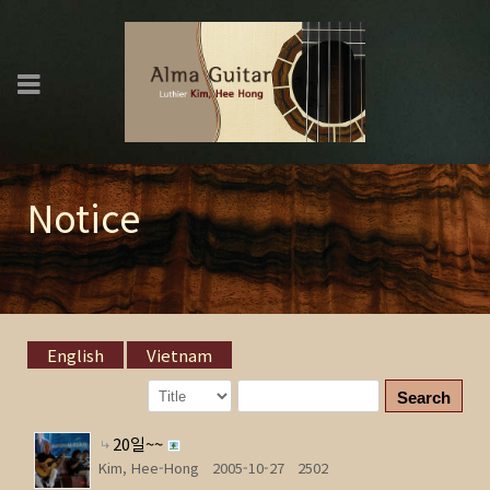
Notice
English
Vietnam
Search
20일~~
Kim, Hee-Hong
2005-10-27
2502