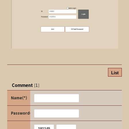
List
Comment
1
[
]
Name(*)
Password(*)