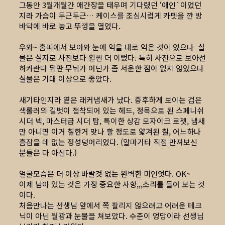
그동안 3월개월간 애간장을 태우며 기다렸던 ‘애인`이었던
지라 가슴이 두근두근… 케이스를 조심시럽게 카펫을 깐 방
바닥에 바로 놓고 뚜껑을 열었다.
우와~ 홈피에서 보아와 눈에 익을 대로 익은 것이 었으나 실
물은 실지로 사진보다 휠씬 더 이뻤다. 특히 사진으로 보아선
하카란다 뒤판 무뉘가 어딘가 좀 서운한 점이 없지 않았으나
실물은 기대 이상으로 좋았다.
새기타인지라 옅은 래커냄새가 났다. 중후하게 보이는 검은
색롤러의 길벗이 접착되어 있는 헤드, 정목으로 된 스페니쉬
시더 넥, 마스터급 시더 탑, 특이한 상감 모자이크 로젯, 냄새
만 아니면 이거 칠한거 맞나 할 정도로 얇겨된 칠, 어느하나
흠잡을 데 없는 정성덩어리었다. (알마기타 직접 만져보신
분들은 다 아신다.)
얼굴모습은 더 이상 바랄것 없는 완벽한 미인엇다. OK~
이제 남아 있는 것은 가장 중요한 사항,,,소리를 들어 보는 것
이다.
처음만나는 선생님 앞에서 쪽 팔리지 않으려고 어려운 테크
닉이 아닌 월광과 눈물을 쳐보았다. 수준이 엉망이라 선생님