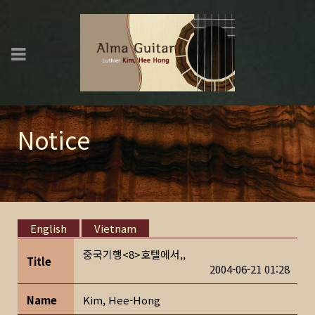
Notice
English
Vietnam
중국기행<8>호텔에서,,
Title
2004-06-21 01:28
Name
Kim, Hee-Hong