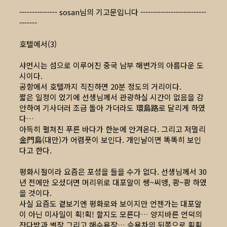
--------------- sosan님의 기고문입니다 --------------------------
-------
호텔에서(3)
샤먼시는 섬으로 이루어진 중국 남부 해변가의 아름다운 도
시이다.
공항에서 호텔까지 직진하면 20분 정도의 거리이다.
짧은 일정이 었기에 선생님께서 관광하실 시간이 없음을 감
안하여 기사더러 조금 돌아 가더라도 環島路로 달리게 하였
다…
아득히 펼쳐진 푸른 바다가 한눈에 안겨온다. 그리고 저멀리
金門島(대만)가 어렴풋이 보인다. 개인날이면 똑똑히 보인
다고 한다.
평화시절이라 요즘은 포성을 들을 수가 없다. 선생님께서 30
년 전에만 오셨더면 머리위로 대포알이 쌩~씨앵, 쾅~쾅 하였
을 것이다.
사실 요즘도 곁보기엔 평화로와 보이지만 언젠가는 대포알
이 아닌 미사일이 획!획! 할지도 모른다… 양지바른 언덕의
잔다밭과 별장 그리고 해수욕장… 승용차의 뒤쪽으로 획획