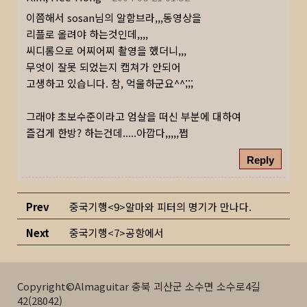
이쯤해서 sosan님의 알함브라,,,동영상을
리플로 올려야 하는것인데,,,,
씨디롬으로 어찌어찌 촬영을 했더니,,,
무엇이 잘못 되었는지 캡쳐가 안되어
고생하고 있습니다. 참, 억울하군요^^;;;
그래야 초보수준이라고 엄살을 떠신 부분에 대하여
즐겁게 한방? 하는건데.....아깝다,,,,,쩝
Reply
Prev
중국기행<9>알마와 피터의 명기가 만나다.
Next
중국기행<7>공항에서
Copyright©Almaguitar 충북 괴산군 소수면 소수로4길
42(28042)