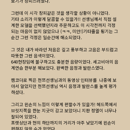
보기가 창피스러웠다.
그런데 이 시각 창피같은 것을 생각할 상황이 아니었다.
기타 소리가 이렇게 달콤할 수 있을가!! 선생님께서 직접 설
계한 모델을 선택했던지라 주문하고도 이 시각전까지 걱정
되는 마음이 없지 않았으나 (ㅋㅋ, 미안!)기타줄을 튕기는 그
순간 그런 걱정은 일순간에 해소되었다.
그 것은 내가 바라던 저음은 깊고 풍부하고 고음은 부드럽고
따뜻한 그런 음색이었다.
640현장임에 불구하고도 충분한 음량이었다. 세고비아의 음
계연습 한부분 해보았다. 완벽한 음정과 발란스였다.
캠코더로 찍은 천쯔선생님과의 동영상 인터뷰를 나중에 보
아서 알았지만 천쯔선생님 역시 음정과 발란스를 높게 평가
하셨다.
그리고 왼손의 느낌이 이렇게 편할수가 있을가! 헤드쪽에서
브릿지쪽을 한눈 지긋이 감고 보았더니 지판 정열이 너무나
잘되어 있었다.
프렛상단과 현의 하단까지의 거리가 아주 낮았기에 왼손이
편하지 않을 수가 없었다.