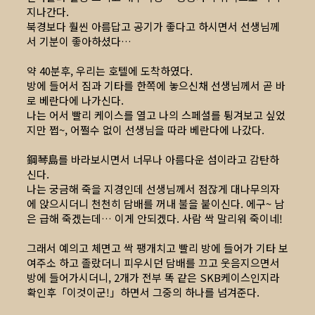
지나간다.
북경보다 훨씬 아름답고 공기가 좋다고 하시면서 선생님께
서 기분이 좋아하셨다…
약 40분후, 우리는 호텔에 도착하였다.
방에 들어서 짐과 기타를 한쪽에 놓으신채 선생님께서 곧 바
로 베란다에 나가신다.
나는 어서 빨리 케이스를 열고 나의 스페셜를 튕겨보고 싶었
지만 쩝~, 어쩔수 없이 선생님을 따라 베란다에 나갔다.
鋼琴島를 바라보시면서 너무나 아름다운 섬이라고 감탄하
신다.
나는 궁금해 죽을 지경인데 선생님께서 점잖게 대나무의자
에 앉으시더니 천천히 담배를 꺼내 불을 붙이신다. 에구~ 남
은 급해 죽겠는데… 이게 안되겠다. 사람 싹 말리워 죽이네!
그래서 예의고 체면고 싹 팽개치고 빨리 방에 들어가 기타 보
여주소 하고 졸랐더니 피우시던 담배를 끄고 웃음지으면서
방에 들어가시더니, 2개가 전부 똑 같은 SKB케이스인지라
확인후「이것이군!」하면서 그중의 하나를 넘겨준다.