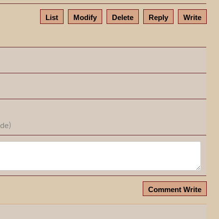
List
Modify
Delete
Reply
Write
ode)
Comment Write