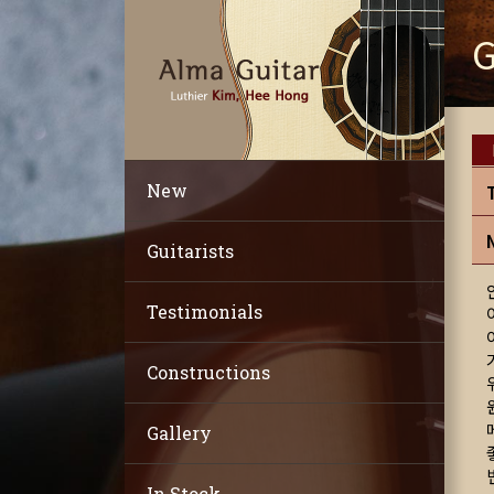
G
New
Guitarists
Testimonials
Constructions
Gallery
In Stock