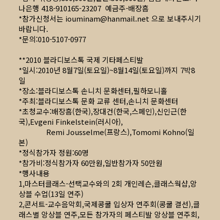
나은행 418-910165-23207 예금주-배장흠
*참가신청서는
iouminam@hanmail.net
으로 보내주시기
바랍니다.
*문의:010-5107-0977
**2010 블라디보스톡 국제 기타페스티발
*일시:2010년 8월7일(토요일)~8월14일(토요일)까지 7박8
일
*장소:블라디보스톡 손니치 문화센터,필하모니홀
*주최:블라디보스톡 문화 교류 센터,손니치 문화센터
*초청교수:배장흠(한국),장대건(한국,스페인),신인근(한
국),Evgeni Finkelstein(러시아),
Remi Jousselme(프랑스),Tomomi Kohno(일
본)
*정식참가자 정원:60명
*참가비:정식참가자 60만원,일반참가자 50만원
*행사내용
1,마스터클래스-선택교수와의 2회 개인레슨,클래스웍샵,앙
상블 수업(13일 연주)
2,콘서트-교수음악회,국제콩쿨 입상자 연주회(콩쿨 결선),클
래스별 앙상블 연주,모든 참가자의 페스티발 앙상블 연주회,