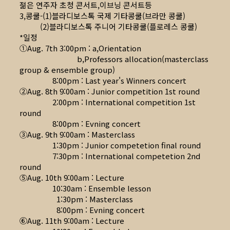
젊은 연주자 초청 콘서트,이브닝 콘서트등
3,콩쿨-(1)블라디보스톡 국제 기타콩쿨(브라만 콩쿨)
(2)블라디보스톡 주니어 기타콩쿨(플로레스 콩쿨)
*일정
①Aug. 7th 3:00pm : a,Orientation
b,Professors allocation(masterclass
group & ensemble group)
8:00pm : Last year's Winners concert
②Aug. 8th 9:00am : Junior competition 1st round
2:00pm : International competition 1st
round
8:00pm : Evning concert
③Aug. 9th 9:00am : Masterclass
1:30pm : Junior competetion final round
7:30pm : International competetion 2nd
round
⑤Aug. 10th 9:00am : Lecture
10:30am : Ensemble lesson
1:30pm : Masterclass
8:00pm : Evning concert
⑥Aug. 11th 9:00am : Lecture