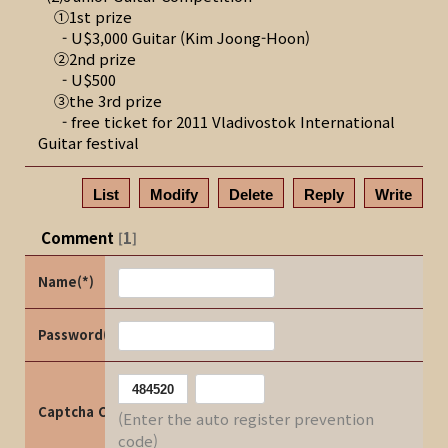
①1st prize
- U$3,000 Guitar (Kim Joong-Hoon)
②2nd prize
- U$500
③the 3rd prize
- free ticket for 2011 Vladivostok International
Guitar festival
List
Modify
Delete
Reply
Write
Comment
1
[
]
Name(*)
Password(*)
Captcha Code
(Enter the auto register prevention
code)