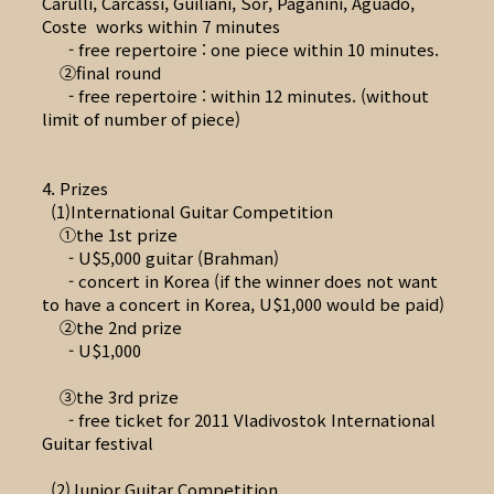
Carulli, Carcassi, Guiliani, Sor, Paganini, Aguado,
Coste works within 7 minutes
- free repertoire : one piece within 10 minutes.
②final round
- free repertoire : within 12 minutes. (without
limit of number of piece)
4. Prizes
(1)International Guitar Competition
①the 1st prize
- U$5,000 guitar (Brahman)
- concert in Korea (if the winner does not want
to have a concert in Korea, U$1,000 would be paid)
②the 2nd prize
- U$1,000
③the 3rd prize
- free ticket for 2011 Vladivostok International
Guitar festival
(2)Junior Guitar Competition