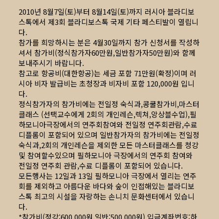
2010년 8월7일(토)부터 8월14일(토)까지 러시아 블라디보
스톡에서 제3회 블라디보스톡 국제 기타 페스티발이 열립니
다.
참가를 희망하시는 분은 4월30일까지 참가 신청서를 작성하
셔서 참가비(정식참가자60만원,일반참가자50만원)와 함께
보내주시기 바랍니다.
참고로 항공비(대한항공)는 세금 포함 71만원(확정)이며 러
시아 비자 발급비는 초청장과 비자비 포함 120,000원 입니
다.
정식참가자의 참가비에는 전일정 숙식과,콩쿨참가비,마스터
클래스 (선택교수에게 2회의 개인레슨,렉쳐,앙상블수업),필
하모니아극장에서의 연주회참여와 전일정 연주회관람,수료
디플롬이 포함되어 있으며 일반참가자의 참가비에는 전일정
숙식과,2회의 개인레슨을 제외한 모든 마스터클래스를 청강
및 참여할수있으며 필하모니아 극장에서의 연주회 참여와
전일정 연주회 관람,수료 디플롬이 포함되어 있습니다.
모든행사는 12일과 13일 필하모니아 극장에서 열리는 연주
회를 제외하고 아름다운 바다와 숲이 인접해있는 블라디보
스톡 최고의 시설을 자랑하는 손니치 문화센터에서 있습니
다.
*참가비(정강;600,000원,일반:500,000원) 입금계좌번호:하