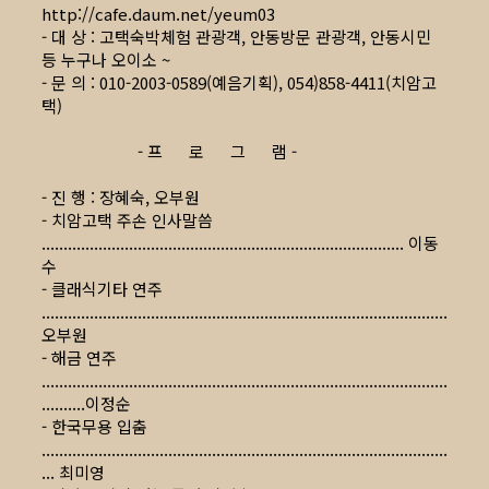
http://cafe.daum.net/yeum03
- 대 상 : 고택숙박체험 관광객, 안동방문 관광객, 안동시민
등 누구나 오이소 ~
- 문 의 : 010-2003-0589(예음기획), 054)858-4411(치암고
택)
- 프 로 그 램 -
- 진 행 : 장혜숙, 오부원
- 치암고택 주손 인사말씀
................................................................................... 이동
수
- 클래식기타 연주
.............................................................................................
오부원
- 해금 연주
.............................................................................................
..........이정순
- 한국무용 입춤
.............................................................................................
... 최미영