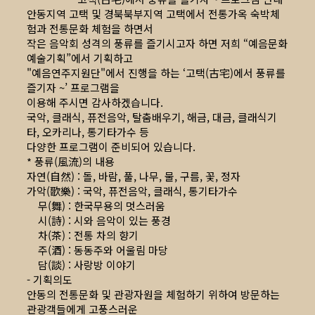
안동지역 고택 및 경북북부지역 고택에서 전통가옥 숙박체
험과 전통문화 체험을 하면서
작은 음악회 성격의 풍류를 즐기시고자 하면 저희 “예음문화
예술기획”에서 기획하고
"예음연주지원단"에서 진행을 하는 ‘고택(古宅)에서 풍류를
즐기자 ~’ 프로그램을
이용해 주시면 감사하겠습니다.
국악, 클래식, 퓨전음악, 탈춤배우기, 해금, 대금, 클래식기
타, 오카리나, 통기타가수 등
다양한 프로그램이 준비되어 있습니다.
* 풍류(風流)의 내용
자연(自然) : 돌, 바람, 풀, 나무, 물, 구름, 꽃, 정자
가악(歌樂) : 국악, 퓨전음악, 클래식, 통기타가수
무(舞) : 한국무용의 멋스러움
시(詩) : 시와 음악이 있는 풍경
차(茶) : 전통 차의 향기
주(酒) : 동동주와 어울림 마당
담(談) : 사랑방 이야기
- 기획의도
안동의 전통문화 및 관광자원을 체험하기 위하여 방문하는
관광객들에게 고풍스러운