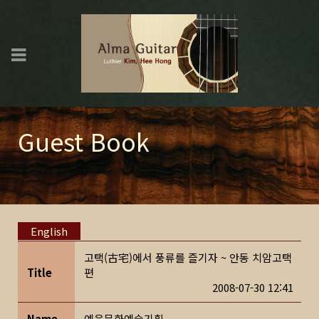
Guest Book
English
고택(古宅)에서 풍류를 즐기자 ~ 안동 치암고택
Title
편
2008-07-30 12:41
Name
예음문화예술기획