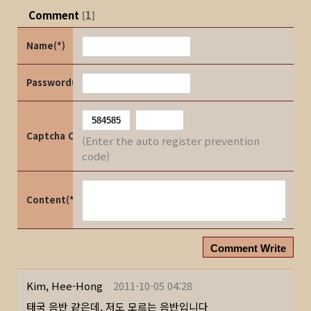
Comment
1
[
]
Name(*)
Password(*)
Captcha Code
(Enter the auto register prevention
code)
Content(*)
Comment Write
Kim, Hee-Hong
2011-10-05 04:28
태국 음반 같은데, 저도 모르는 음반입니다