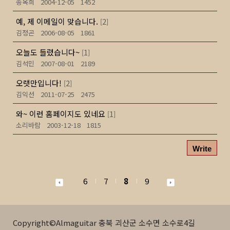
송옥희
2004-12-05
1452
예, 제 이메일이 맞습니다.
2
[
]
김정곤
2006-08-05
1861
오늘도 들렸습니다~
1
[
]
김석민
2007-08-01
2189
오랫만입니다!
2
[
]
김익선
2011-07-25
2475
와~ 이런 홈페이지도 있네요
1
[
]
소리바람
2003-12-18
1815
Write
6
7
8
9
Copyright©Almaguitar 충북 괴산군 소수면 소수로4길