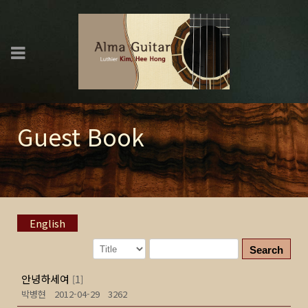
Guest Book
English
Search
안녕하세여
1
[
]
박병현
2012-04-29
3262