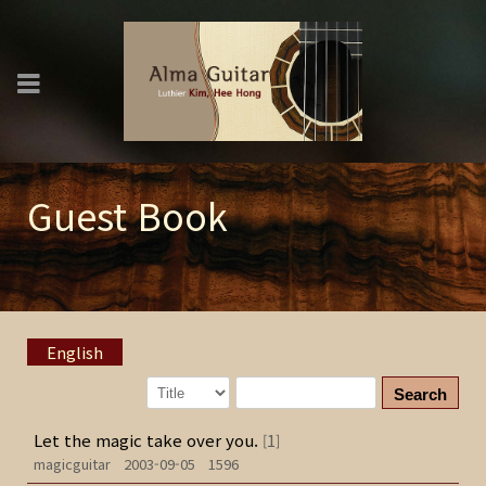
Guest Book
English
Search
Let the magic take over you.
1
[
]
magicguitar
2003-09-05
1596