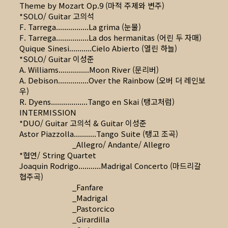
Theme by Mozart Op.9 (마적 주제와 변주)
*SOLO/ Guitar 고의석
F. Tarrega................La grima (눈물)
F. Tarrega................La dos hermanitas (어린 두 자매)
Quique Sinesi...........Cielo Abierto (열린 하늘)
*SOLO/ Guitar 이성준
A. Williams...............Moon River (문리버)
A. Debison...............Over the Rainbow (오버 더 레인보
우)
R. Dyens..................Tango en Skai (탱고처럼)
INTERMISSION
*DUO/ Guitar 고의석 & Guitar 이성준
Astor Piazzolla...........Tango Suite (탱고 조곡)
_Allegro/ Andante/ Allegro
*협연/ String Quartet
Joaquin Rodrigo...........Madrigal Concerto (마드리갈
협주곡)
_Fanfare
_Madrigal
_Pastorcico
_Girardilla