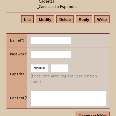
_Cadenza
_Caccia a La Espanola
List
Modify
Delete
Reply
Write
Name(*)
Password(*)
Captcha Code
(Enter the auto register prevention
code)
Content(*)
Comment Write