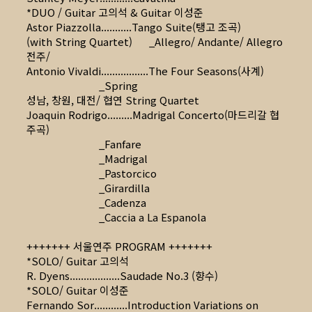
*DUO / Guitar 고의석 & Guitar 이성준
Astor Piazzolla...........Tango Suite(탱고 조곡)
(with String Quartet) _Allegro/ Andante/ Allegro
전주/
Antonio Vivaldi.................The Four Seasons(사계)
_Spring
성남, 창원, 대전/ 협연 String Quartet
Joaquin Rodrigo.........Madrigal Concerto(마드리갈 협
주곡)
_Fanfare
_Madrigal
_Pastorcico
_Girardilla
_Cadenza
_Caccia a La Espanola
+++++++ 서울연주 PROGRAM +++++++
*SOLO/ Guitar 고의석
R. Dyens..................Saudade No.3 (향수)
*SOLO/ Guitar 이성준
Fernando Sor............Introduction Variations on