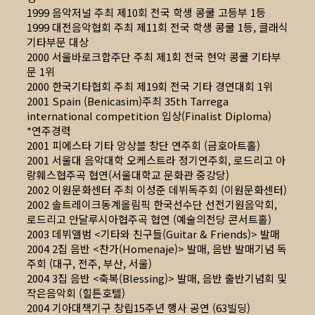
1999 음악저널 주최 제10회 전국 학생 콩쿨 고등부 1등
1999 대전음악협회 주최 제11회 전국 학생 콩쿨 1등, 클래식
기타부문 대상
2000 서울바로크합주단 주최 제1회 전국 현악 콩쿨 기타부
문 1위
2000 한국기타협회 주최 제19회 전국 기타 경연대회 1위
2001 Spain (Benicasim)주최 35th Tarrega
international competition 입상(Finalist Diploma)
*연주경력
2001 피에스타 기타 앙상블 창단 연주회 (금호아트홀)
2001 서울대 음악대학 오케스트라 정기연주회, 로드리고 아
랑훼스협주곡 협연(서울대학교 문화관 중강당)
2002 이원문화센터 주최 이성준 데뷔독주회 (이원문화센터)
2002 솔트레이크동계올림픽 한국선수단 선전기원음악회,
로드리고 안달루시아협주곡 협연 (예술의전당 콘서트홀)
2003 데뷔앨범 <기타와 친구들(Guitar & Friends)> 발매
2004 2집 음반 <찬가(Homenaje)> 발매, 음반 발매기념 독
주회 (대구, 전주, 부산, 서울)
2004 3집 음반 <축복(Blessing)> 발매, 음반 출반기념회 및
작은음악회 (힐튼호텔)
2004 기아대책기구 창립15주년 행사 공연 (63빌딩)