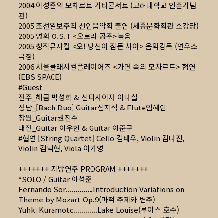
2004 이성준의 모차르트 기타콘서트 (고려대학교 인촌기념
관)
2005 조선일보주최 신인음악회 출연 (세종문화회관 소강당)
2005 영화 O.S.T <오로라 공주>녹음
2005 창작뮤지컬 <오! 당신이 잠든 사이> 음악감독 (연우소
극장)
2006 서울클래시컬플레이어즈 <가면 속의 모차르트> 협연
(EBS SPACE)
#Guest
전주_해금 박성희 & 신디사이저 이나실
성남_[Bach Duo] Guitar심지석 & Flute임혜인
창원_Guitar권진수
대전_Guitar 이우현 & Guitar 이준구
#협연 [String Quartet] Cello 김태우, Violin 김나진,
Violin 김낙현, Viola 이가영
+++++++ 지방연주 PROGRAM +++++++
*SOLO / Guitar 이성준
Fernando Sor..............Introduction Variations on
Theme by Mozart Op.9(마적 주제와 변주)
Yuhki Kuramoto............Lake Louise(루이스 호수)