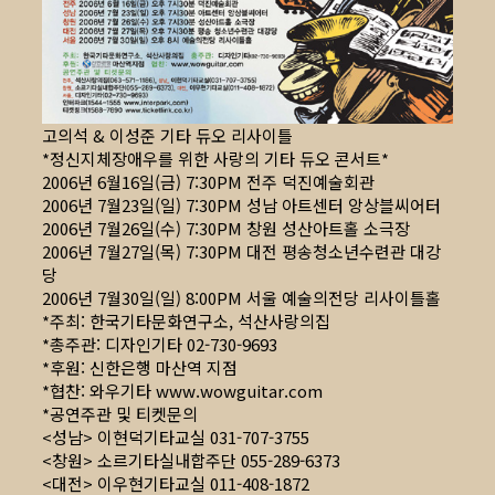
고의석 & 이성준 기타 듀오 리사이틀
*정신지체장애우를 위한 사랑의 기타 듀오 콘서트*
2006년 6월16일(금) 7:30PM 전주 덕진예술회관
2006년 7월23일(일) 7:30PM 성남 아트센터 앙상블씨어터
2006년 7월26일(수) 7:30PM 창원 성산아트홀 소극장
2006년 7월27일(목) 7:30PM 대전 평송청소년수련관 대강
당
2006년 7월30일(일) 8:00PM 서울 예술의전당 리사이틀홀
*주최: 한국기타문화연구소, 석산사랑의집
*총주관: 디자인기타 02-730-9693
*후원: 신한은행 마산역 지점
*협찬: 와우기타
www.wowguitar.com
*공연주관 및 티켓문의
<성남> 이현덕기타교실 031-707-3755
<창원> 소르기타실내합주단 055-289-6373
<대전> 이우현기타교실 011-408-1872