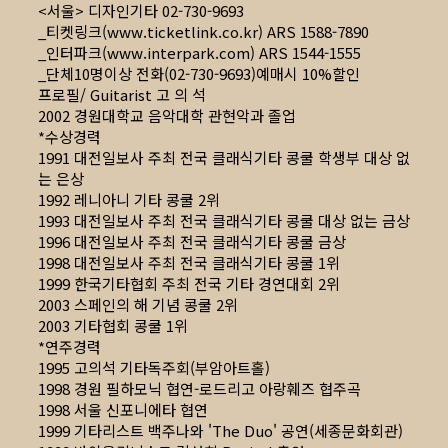
<서울> 디자인기타 02-730-9693
_티켓링크(
www.ticketlink.co.kr
) ARS 1588-7890
_인터파크(
www.interpark.com
) ARS 1544-1555
_단체10명이상 전화(02-730-9693)예매시 10%할인
프로필/ Guitarist 고 의 석
2002 경원대학교 음악대학 관현악과 졸업
*수상경력
1991 대전일보사 주최 전국 클래식기타 콩쿨 학생부 대상 없
는 은상
1992 레니아니 기타 콩쿨 2위
1993 대전일보사 주최 전국 클래식기타 콩쿨 대상 없는 금상
1996 대전일보사 주최 전국 클래식기타 콩쿨 금상
1998 대전일보사 주최 전국 클래식기타 콩쿨 1위
1999 한국기타협회 주최 전국 기타 경연대회 2위
2003 스페인의 해 기념 콩쿨 2위
2003 기타협회 콩쿨 1위
*연주경력
1995 고의석 기타독주회(부암아트홀)
1998 경원 필하모닉 협연-로드리고 아랑훼즈 협주곡
1998 서울 신포니에타 협연
1999 기타리스트 백주나와 'The Duo' 공연(세종문화회관)