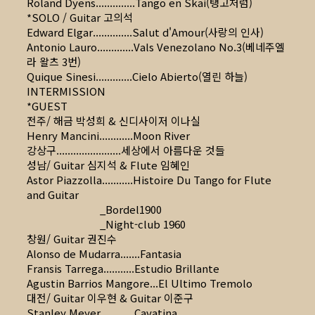
Roland Dyens..............Tango en Skai(탱고처럼)
*SOLO / Guitar 고의석
Edward Elgar..............Salut d'Amour(사랑의 인사)
Antonio Lauro.............Vals Venezolano No.3(베네주엘
라 왈츠 3번)
Quique Sinesi.............Cielo Abierto(열린 하늘)
INTERMISSION
*GUEST
전주/ 해금 박성희 & 신디사이저 이나실
Henry Mancini............Moon River
강상구.......................세상에서 아름다운 것들
성남/ Guitar 심지석 & Flute 임혜인
Astor Piazzolla...........Histoire Du Tango for Flute
and Guitar
_Bordel1900
_Night-club 1960
창원/ Guitar 권진수
Alonso de Mudarra.......Fantasia
Fransis Tarrega...........Estudio Brillante
Agustin Barrios Mangore...El Ultimo Tremolo
대전/ Guitar 이우현 & Guitar 이준구
Stanley Meyer............Cavatina