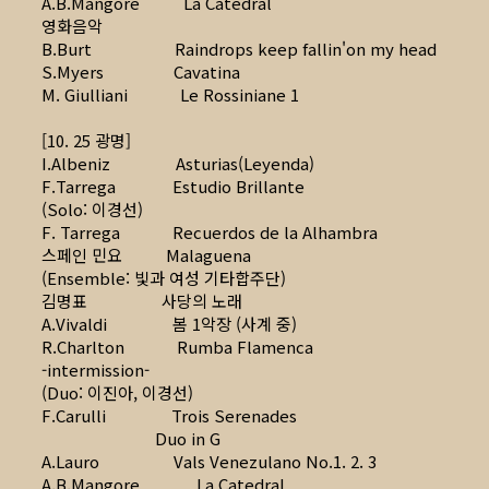
A.B.Mangore La Catedral
영화음악
B.Burt Raindrops keep fallin'on my head
S.Myers Cavatina
M. Giulliani Le Rossiniane 1
[10. 25 광명]
I.Albeniz Asturias(Leyenda)
F.Tarrega Estudio Brillante
(Solo: 이경선)
F. Tarrega Recuerdos de la Alhambra
스페인 민요 Malaguena
(Ensemble: 빛과 여성 기타합주단)
김명표 사당의 노래
A.Vivaldi 봄 1악장 (사계 중)
R.Charlton Rumba Flamenca
-intermission-
(Duo: 이진아, 이경선)
F.Carulli Trois Serenades
Duo in G
A.Lauro Vals Venezulano No.1. 2. 3
A.B.Mangore La Catedral