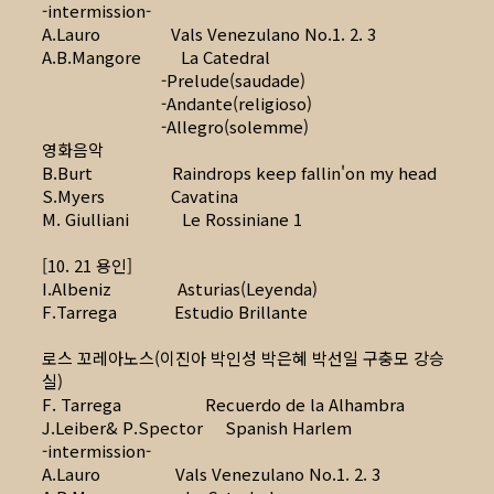
-intermission-
A.Lauro Vals Venezulano No.1. 2. 3
A.B.Mangore La Catedral
-Prelude(saudade)
-Andante(religioso)
-Allegro(solemme)
영화음악
B.Burt Raindrops keep fallin'on my head
S.Myers Cavatina
M. Giulliani Le Rossiniane 1
[10. 21 용인]
I.Albeniz Asturias(Leyenda)
F.Tarrega Estudio Brillante
로스 꼬레아노스(이진아 박인성 박은혜 박선일 구충모 강승
실)
F. Tarrega Recuerdo de la Alhambra
J.Leiber& P.Spector Spanish Harlem
-intermission-
A.Lauro Vals Venezulano No.1. 2. 3