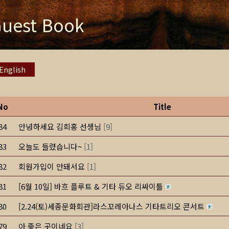
uest Book
English
No
Title
84
안녕하세요 김희홍 선생님
[
9
]
83
오늘도 들렸습니다~
[
1
]
82
회원가입이 안돼서요
[
1
]
81
[6월 10일] 바흐 플루트 & 기타 듀오 리싸이틀
80
[2.24(토)세종문화회관]라스꼬레아나스 기타트리오 콘서트
79
아 좋은 곳이네요
[
3
]