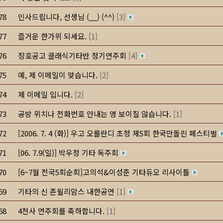
78
인사드립니다, 선생님 (__) (^^)
[
3
]
77
즐거운 한가위 되세요.
[
1
]
76
장호공고 클래식기타반 정기연주회
[
4
]
75
예, 제 이메일이 맞습니다.
[
2
]
74
제 이메일 입니다.
[
2
]
73
공방 위치나 전화번호 안내는 영 보이질 않습니다.
[
1
]
72
[2006. 7. 4 (화)] 우고 오를란디 초청 제5회 한국만돌린 페스티벌
71
[06. 7.9(일)] 박우정 기타 독주회
70
[6~7월 전국5회순회]고의석&이성준 기타듀오 리사이틀
69
기타의 신 존윌리암스 내한공연
[
1
]
68
4천사 연주회를 축하합니다.
[
1
]