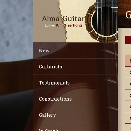
G
New
Guitarists
Testimonials
Constructions
Gallery
In Stock