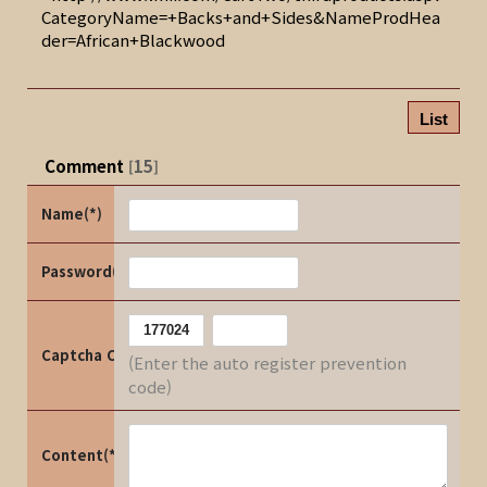
CategoryName=+Backs+and+Sides&NameProdHea
der=African+Blackwood
List
Comment
15
[
]
Name(*)
Password(*)
Captcha Code
(Enter the auto register prevention
code)
Content(*)