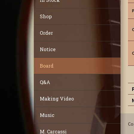
Shop
Order
Notice
Board
Q&A
Making Video
Music
Co
M. Carcassi