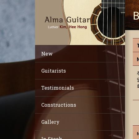
B
New
Guitarists
Testimonials
Constructions
Gallery
In Stock