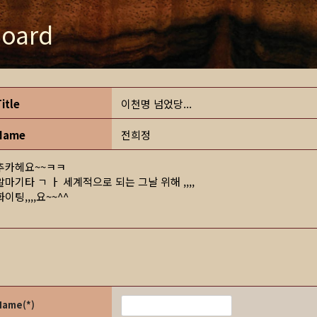
oard
Title
이천명 넘었당...
Name
전희정
추카헤요~~ㅋㅋ
알마기타 ㄱ ㅏ 세계적으로 되는 그날 위해 ,,,,
화이팅,,,,요~~^^
Name(*)