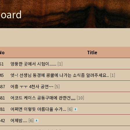
oard
No
Title
51
엉뚱한 곳에서 시험이......
[
1
]
45
엇~! 선생님 동경에 콩쿨에 나가는 소식좀 알려주세요..
[
1
]
887
어흥 ㅜㅜ 4천사 공연~~
[
5
]
681
어코드 케이스 공동구매에 관한건,,,,
[
10
]
781
어쩌면 이렇듯 아름다울 수가...
[
6
]
142
어제밤....
[
6
]