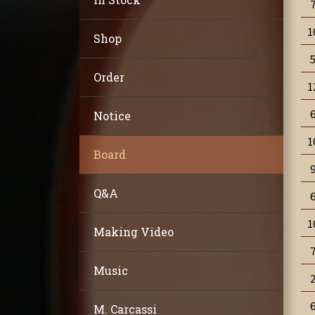
1
Shop
Order
1
Notice
1
Board
Q&A
1
Making Video
Music
M. Carcassi