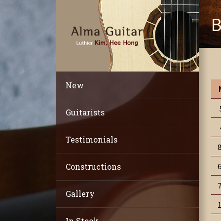
B
New
Guitarists
Testimonials
Constructions
Gallery
In Stock