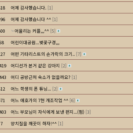
618
어제 감사했습니다.
[
1
]
196
어제 감사했습니다 ^^
[
1
]
800
어울리는 커플,,,^^
[
5
]
58
어린이대공원...벚꽃구경,,,
227
어떤 기타리스트의 손가락의 크기..
[
7
]
419
어디선가 본거 같은 강아지
[
2
]
443
어디 공방근처 숙소가 없을까요?
[
1
]
412
어느 학생의 폰 튜닝...
[
2
]
671
어느 애호가의 7현 개조작업 ^^
[
6
]
403
어느 부모님이 자식에게 보낸 편지...(펌)
[
3
]
7
양치질을 깨끗이 하자!^^
[
1
]