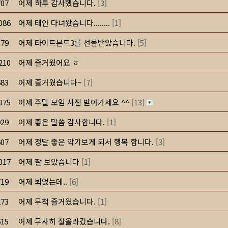
707
어제 하루 감사했습니다.
[
3
]
086
어제 태안 다녀왔습니다........
[
1
]
579
어제 타이트본드3를 선물받았습니다.
[
5
]
210
어제 즐거웠어요 ㅎ
683
어제 즐거웠습니다~
[
7
]
075
어제 주말 모임 사진 받아가세요 ^^
[
13
]
929
어제 좋은 말씀 감사합니다.
[
1
]
607
어제 정말 좋은 악기보게 되서 행복 합니다.
[
3
]
017
어제 잘 보았습니다
[
1
]
719
어제 뵈었는데..
[
6
]
273
어제 무척 즐거웠습니다.
[
1
]
615
어제 무사히 잘올라갔습니다.
[
8
]