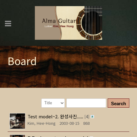
Board
Search
Test model~2. 완성사진.....
4
[
]
Kim, Hee-Hong
2003-08-15
868