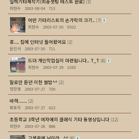
일렉기타제작기(최종셋팅 테스트 완료)
3
[
]
최현수
2003-08-04
713
어떤 기타리스트의 손가락의 크기..
7
[
]
최현수
2003-07-30
5502
휴.... 집에 인터넷 들어왔어요
2
[
]
윤진석
2003-07-30
711
드뎌 개인작업실이 마련됩니다.. T_T
6
[
]
최현수
2003-07-29
1030
말로만 듣던 이천 쌀밥^^
2
[
]
정장영
2003-07-27
700
바하.......
2
[
]
류호직
2003-07-27
622
초등학교 3학년 여자애의 클래식 기타 동영상입니다
12
[
]
최현수
2003-07-26
866
고생끝에 낙이라...^^
6
[
]