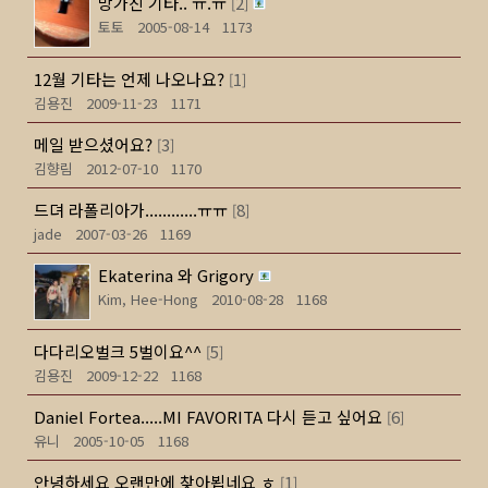
망가진 기타.. ㅠ.ㅠ
2
[
]
토토
2005-08-14
1173
12월 기타는 언제 나오나요?
1
[
]
김용진
2009-11-23
1171
메일 받으셨어요?
3
[
]
김향림
2012-07-10
1170
드뎌 라폴리아가............ㅠㅠ
8
[
]
jade
2007-03-26
1169
Ekaterina 와 Grigory
Kim, Hee-Hong
2010-08-28
1168
다다리오벌크 5벌이요^^
5
[
]
김용진
2009-12-22
1168
Daniel Fortea.....MI FAVORITA 다시 듣고 싶어요
6
[
]
유니
2005-10-05
1168
안녕하세요 오랜만에 찾아뵙네요 ㅎ
1
[
]