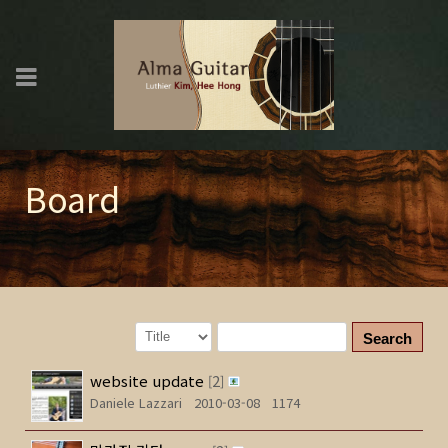
Board
Search
website update
2
[
]
Daniele Lazzari
2010-03-08
1174