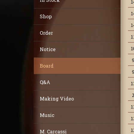
1
1
Shop
1
Order
1
1
Notice
Board
Q&A
1
Making Video
1
Music
1
1
M. Carcassi