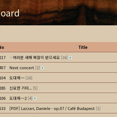
oard
No
Title
217
여러분 새해 복많이 받으세요
[
16
]
457
Next concert
[
2
]
104
도대체~~
[
16
]
285
신묘한 기타...
[
5
]
106
도대체~~2
[
4
]
533
[PDF] Lazzari, Daniele - op.07 / Café Budapest
[
1
]