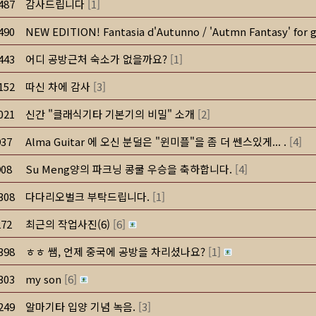
487
감사드립니다
[
1
]
490
NEW EDITION! Fantasia d'Autunno / 'Autmn Fantasy' for g
443
어디 공방근처 숙소가 없을까요?
[
1
]
152
따신 차에 감사
[
3
]
021
신간 "클래식기타 기본기의 비밀" 소개
[
2
]
937
Alma Guitar 에 오신 분덜은 "윈미플"을 좀 더 쎈스있게... .
[
4
]
908
Su Meng양의 파크닝 콩쿨 우승을 축하합니다.
[
4
]
308
다다리오벌크 부탁드립니다.
[
1
]
272
최근의 작업사진(6)
[
6
]
398
ㅎㅎ 쌤, 언제 중국에 공방을 차리셨나요?
[
1
]
303
my son
[
6
]
249
알마기타 입양 기념 녹음.
[
3
]