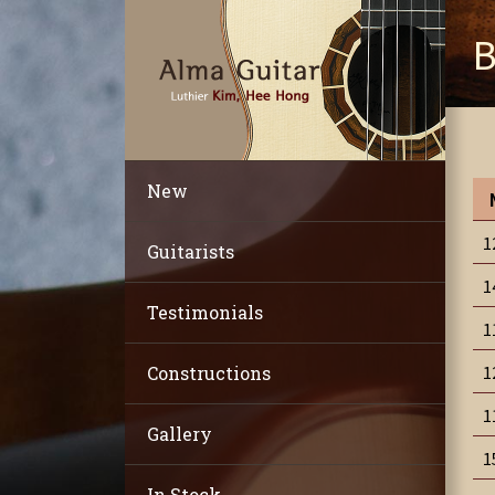
B
New
1
Guitarists
1
Testimonials
1
1
Constructions
1
Gallery
1
In Stock