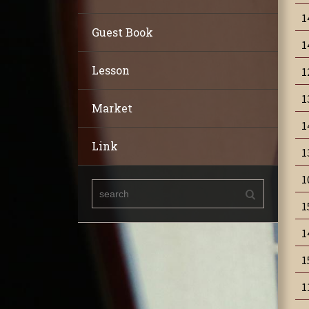
1
Guest Book
1
Lesson
1
1
Market
1
Link
1
1
1
1
1
1