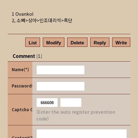
1 Ovankol
2, 소뼈>상아>인조대리석>흑단
List
Modify
Delete
Reply
Write
Comment
1
[
]
Name(*)
Password(*)
Captcha Code
(Enter the auto register prevention
code)
Content(*)