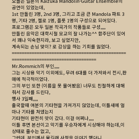
오늘은 일본의 Kaizuka Mandolin-Guitar Ensemble의
공연이 있었는데,
1st 만돌린 3명, 2nd 3명, 그리고 조금 큰 Mandola 파트 3
명, 기타 2명, 첼로 1명, 플룻 1명의 구성으로 되어있다.
프로그램은 모두 일본 작곡가의 작품들로 구성,,,,
만돌린 음악은 대학시절 모교의 잘 나가는^^ 합주단이 있어
서 꽤나 익숙한지라, 보고 싶었지만,
계속되는 손님 맞이? 로 감상을 하는 기회를 잃었다.
==============================================
==================================
Mr.Rommich의 부인,,,,
그는 시상용 악기 이외에도, 무려 6대를 더 가져와서 전시,판
매에 적극적이었다.
그의 부인 또한 (이름을 못 물어봤음) 너무도 친절하게 대해
줘서 감사를 드린다,
행사 3일째,,,,
출국할때 여분의 기타현을 가져가지 않았는데, 이틀새에 얼
마나 기타를 쳐댔는지
기타현이 완전히 맛이 갔다. 이걸 어쩌나,,,,
이틀 후면 본선이고 악기를 우승자에게 시상해야 하는데,이
상태로 줄수는 없고,
그런데, 부인께서 묻길래 사정을 이야기 했더니,