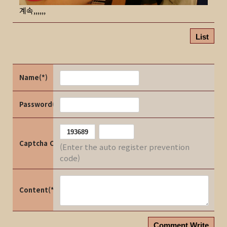
계속,,,,,,
List
Name(*)
Password(*)
Captcha Code
(Enter the auto register prevention
code)
Content(*)
Comment Write