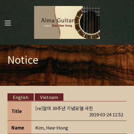
Notice
English
Vietnam
[re]알마 30주년 기념모델 사진
Title
2019-03-24 11:52
Name
Kim, Hee-Hong