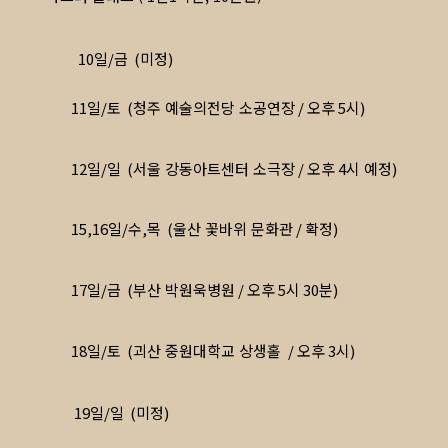
10
일
/
금
(
미정
)
11
일
/
토
(
청주 예술의전당 소공연장
/
오후
5
시
)
12
일
/
일
(
서울 강동아트센터 소극장
/
오후
4
시 예정
)
15,16
일
/
수
,
목
(
울산 꽃바위 문화관
/
확정
)
17
일
/
금
(
부산 박원욱병원
/
오후
5시 30분
)
18
일
/
토
(
괴산 중원대학교 상생홀
/ 오후 3시
)
19
일
/
일
(
미정
)