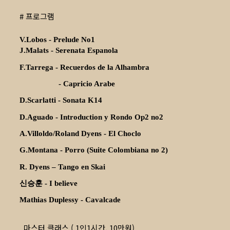
# 프로그램
V.Lobos - Prelude No1
J.Malats - Serenata Espanola
F.Tarrega - Recuerdos de la Alhambra
- Capricio Arabe
D.Scarlatti - Sonata K14
D.Aguado - Introduction y Rondo Op2 no2
A.Villoldo/Roland Dyens - El Choclo
G.Montana - Porro (Suite Colombiana no 2)
R. Dyens – Tango en Skai
신승훈
- I believe
Mathias Duplessy - Cavalcade
마스터 클래스 ( 1인1시간, 10만원)