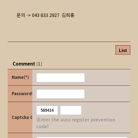
문의 -> 043 833 2927 김희홍
List
Comment
1
[
]
Name(*)
Password(*)
Captcha Code
(Enter the auto register prevention
code)