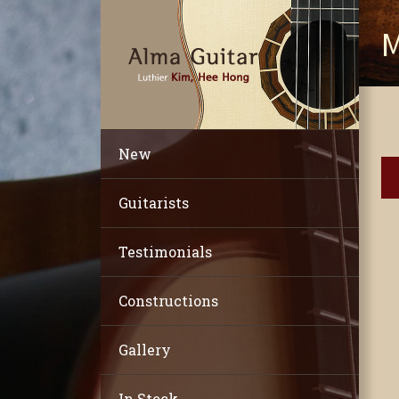
M
New
Guitarists
Testimonials
Constructions
Gallery
In Stock