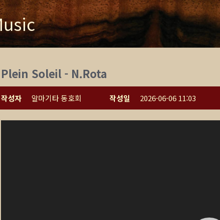
usic
Plein Soleil - N.Rota
작성자
알마기타 동호회
작성일
2026-06-06 11:03
동
영
상
플
레
이
어