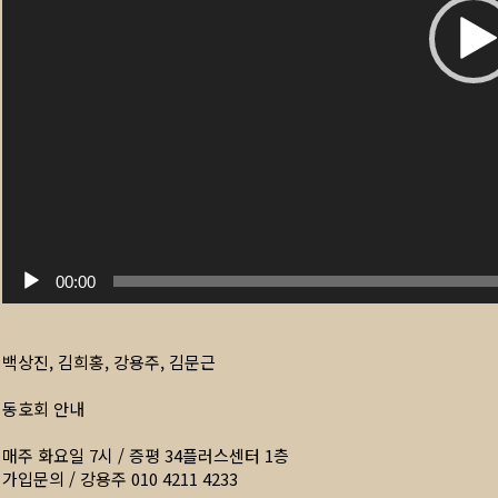
00:00
백상진, 김희홍, 강용주, 김문근
동호회 안내
매주 화요일 7시 / 증평 34플러스센터 1층
가입문의 / 강용주 010 4211 4233